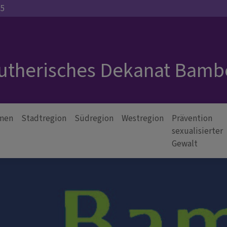
35
Lutherisches Dekanat Bamb
men
Stadtregion
Südregion
Westregion
Prävention
sexualisierter
Gewalt