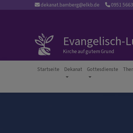
Direkt
dekanat.bamberg@elkb.de
0951 566
zum
Inhalt
Evangelisch-
Kirche auf gutem Grund
Startseite
Dekanat
Gottesdienste
The
Hauptnavigation