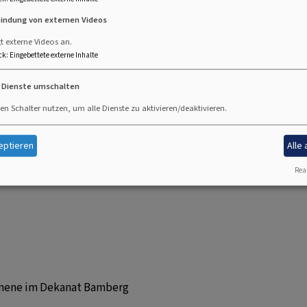
n eine wichtige Voraussetzung für eine lebendige
bindung von externen Videos
t externe Videos an.
ck
:
Eingebettete externe Inhalte
e Dienste umschalten
n Mitgleidsgemeinden
en Schalter nutzen, um alle Dienste zu aktivieren/deaktivieren.
mberg z. B. "Lange Nacht der Kirchen"
Zeugnis in Bamberg
eptieren
Alle
Real
umene im Dekanat Bamberg