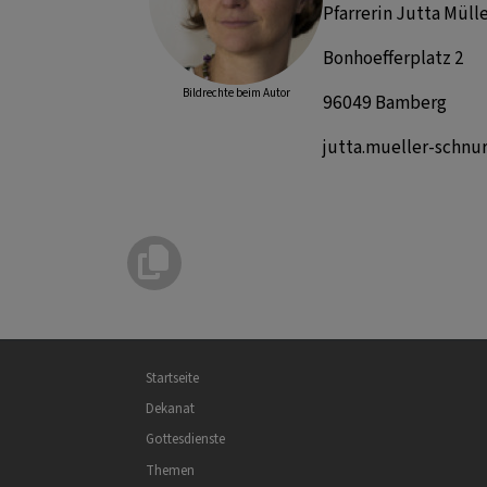
Pfarrerin Jutta Müll
Bonhoefferplatz 2
Bildrechte
beim Autor
96049 Bamberg
jutta.mueller-schnur
Hauptnavigation
Startseite
Dekanat
Gottesdienste
Themen