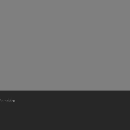
nutzermenü
Anmelden