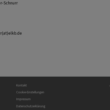
er-Schnurr
r(at)elkb.de
Fußbereichsmenü
Be
Kontakt
Cookie-Einstellungen
Impressum
Datenschutzerklärung