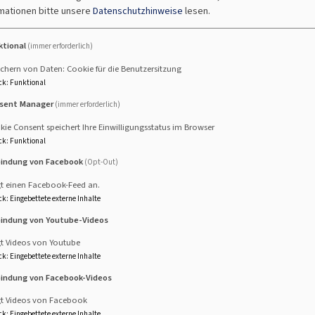
mationen bitte unsere
Datenschutzhinweise
lesen.
ktional
(immer erforderlich)
chern von Daten: Cookie für die Benutzersitzung
ck
:
Funktional
Kirche)
sent Manager
(immer erforderlich)
ie Consent speichert Ihre Einwilligungsstatus im Browser
ck
:
Funktional
ptisten)
bindung von Facebook
(Opt-Out)
gt einen Facebook-Feed an.
ck
:
Eingebettete externe Inhalte
e des Byzantinischen Ritus
bindung von Youtube-Videos
de
gt Videos von Youtube
ck
:
Eingebettete externe Inhalte
aben und Ziele
bindung von Facebook-Videos
 ökumenischen Bewegung. Ihr Ziel ist es, Trennendes zu
gt Videos von Facebook
bild der ACK ist "versöhnte Verschiedenheit", in der
ck
:
Eingebettete externe Inhalte