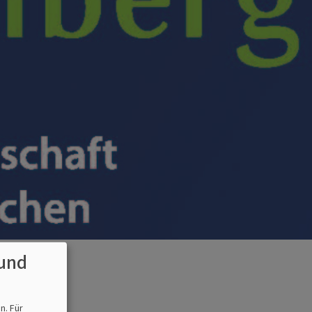
und
en.
Für