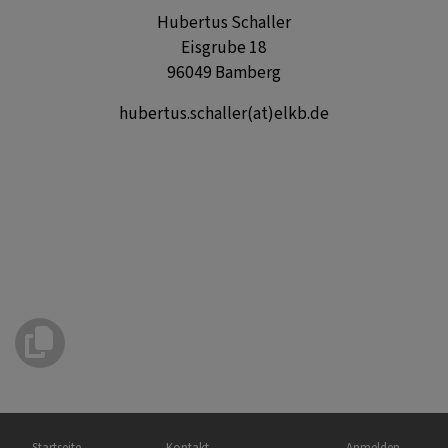
Hubertus Schaller
Eisgrube 18
96049 Bamberg
hubertus.schaller(at)elkb.de
Hauptnavigation
Fußbereichsmenü
Benutzermenü
Startseite
Kontakt
Anmelden