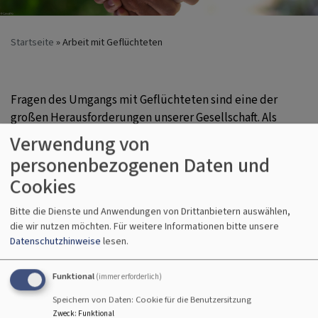
Startseite
Arbeit mit Geflüchteten
Fragen des Umgangs mit Geflüchteten sind eine der
großen Herausforderungen unserer Gesellschaft. Als
Kirche auf der Seite der Menschen, die Schutz bedürfen,
Verwendung von
sind wir hier besonders gefragt. Daher hat der
personenbezogenen Daten und
Dekanatsausschuss beschlossen die Arbeit der
Cookies
Kirchengemeinden für und mit Geflüchteten mit der
Einrichtung einer Koordinierungsstelle zu unterstützen.
Bitte die Dienste und Anwendungen von Drittanbietern auswählen,
die wir nutzen möchten.
Für weitere Informationen bitte unsere
Beirat „Asyl“
Datenschutzhinweise
lesen.
Die Arbeit der Koordinierungsstelle wird vom Beirat
Funktional
(immer erforderlich)
„Asyl“ des Dekanatsbezirkes gestaltet. Der Beirat setzt
sich zusammen aus Mitgliedern des Dekanatsauschusses
Speichern von Daten: Cookie für die Benutzersitzung
Zweck
:
Funktional
und Schlüsselpersonen in der Flüchtlingsarbeit der