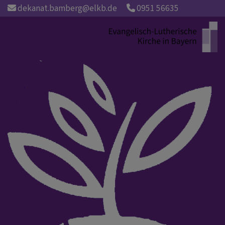
Direkt
dekanat.bamberg@elkb.de
0951 56635
zum
Inhalt