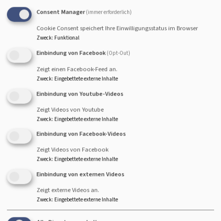
Kirchengemeinden und des Diakonischen Werkes.
Consent Manager
(immer erforderlich)
Cookie Consent speichert Ihre Einwilligungsstatus im Browser
Was wir tun:
Zweck
:
Funktional
Beratung, Begleitung und Unterstützung von
Einbindung von Facebook
(Opt-Out)
Kirchengemeinden
Zeigt einen Facebook-Feed an.
Zweck
:
Eingebettete externe Inhalte
Die Koordinierungsstelle berät, begleitet und
Einbindung von Youtube-Videos
unterstützt Kirchengemeindenin der Arbeit mit und für
Geflüchtete. Konkret beinhaltet dies:
Zeigt Videos von Youtube
Zweck
:
Eingebettete externe Inhalte
- Unterstützung beim Aufbau von Helferkreisen
Einbindung von Facebook-Videos
- diakonische und seelsorgerische Begleitung von
Zeigt Videos von Facebook
Zweck
:
Eingebettete externe Inhalte
Ehrenamtlichen
Einbindung von externen Videos
- Vermittlung in Konflikten
Zeigt externe Videos an.
Zweck
:
Eingebettete externe Inhalte
- Weitergabe und Vermittlung von regionalen und
überregionalen Beratungs- und