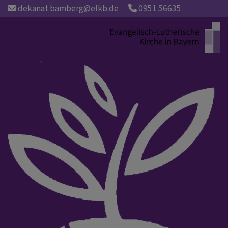
Direkt
dekanat.bamberg@elkb.de
0951 56635
zum
Inhalt