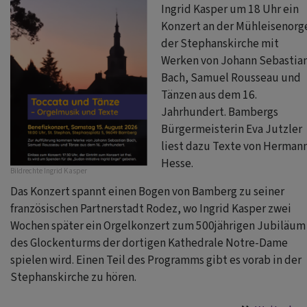
Ingrid Kasper um 18 Uhr ein
Konzert an der Mühleisenorg
der Stephanskirche mit
Werken von Johann Sebastia
Bach, Samuel Rousseau und
Tänzen aus dem 16.
Jahrhundert. Bambergs
Bürgermeisterin Eva Jutzler
liest dazu Texte von Herman
Hesse.
Bildrechte
Ingrid Kasper
Das Konzert spannt einen Bogen von Bamberg zu seiner
französischen Partnerstadt Rodez, wo Ingrid Kasper zwei
Wochen später ein Orgelkonzert zum 500jährigen Jubiläum
des Glockenturms der dortigen Kathedrale Notre-Dame
spielen wird. Einen Teil des Programms gibt es vorab in der
Stephanskirche zu hören.