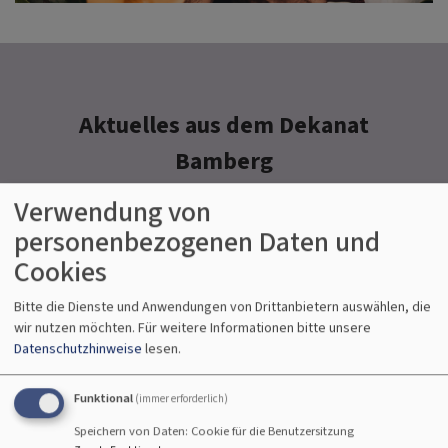
Aktuelles aus dem Dekanat
Bamberg
Verwendung von
personenbezogenen Daten und
Cookies
Bitte die Dienste und Anwendungen von Drittanbietern auswählen, die
Kirche im Wandel: Regionale
wir nutzen möchten.
Für weitere Informationen bitte unsere
Datenschutzhinweise
lesen.
Gebäudebedarfsplanung
Funktional
(immer erforderlich)
„Wir wollen auch in Zukunft
Speichern von Daten: Cookie für die Benutzersitzung
sichtbar, lebendig und