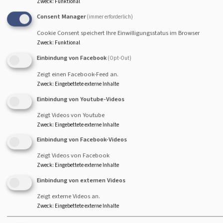
Zweck
:
Funktional
glaubensstark Kirche sein!“
Consent Manager
(immer erforderlich)
Mit diesem Satz beginnt
Cookie Consent speichert Ihre Einwilligungsstatus im Browser
Landesbischof Christian Kop
Zweck
:
Funktional
wenn er die vielen
Bildrechte
A.Hofmann
Einbindung von Facebook
Veränderungsprozesse in
(Opt-Out)
unserer Kirche erläutern will. Veränderungen werden oft als
Zeigt einen Facebook-Feed an.
schmerzlicher Abbau erlebt. Und das ist es auch. Gleichzeit
Zweck
:
Eingebettete externe Inhalte
hilft mir angesichts der sich verändernden Bedingungen das
Einbindung von Youtube-Videos
Bild des Umbaus. Denn es geht ja darum auch weiterhin
Zeigt Videos von Youtube
sichtbar, lebendig und glaubensstark Kirche zu sein. Um da
Zweck
:
Eingebettete externe Inhalte
zu erreichen, braucht es den Umbau. Es braucht einen
Einbindung von Facebook-Videos
achtsamen Einsatz von Hauptamtlichen und Ehrenamtliche
Zeigt Videos von Facebook
eine effiziente Verwaltung und einen realistischen Umgang
Zweck
:
Eingebettete externe Inhalte
mit Geld und Immobilien. Die regionale
Einbindung von externen Videos
Gebäudebedarfsplanung ist ein Schritt unter vielen in dies
Richtung.
Zeigt externe Videos an.
Zweck
:
Eingebettete externe Inhalte
Weiterles