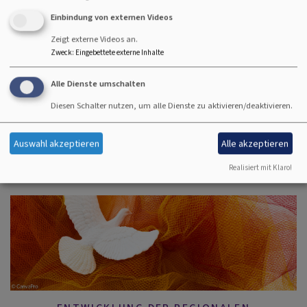
Einbindung von externen Videos
SPIRITUALITÄT IM STEIGERWALD
Zeigt externe Videos an.
Zweck
:
Eingebettete externe Inhalte
Alle Dienste umschalten
Diesen Schalter nutzen, um alle Dienste zu aktivieren/deaktivieren.
Auswahl akzeptieren
Alle akzeptieren
KONFIRMAND:INNEN- UND JUGENDARBEIT IN
Realisiert mit Klaro!
DER WESTREGION