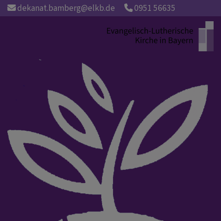
Direkt
dekanat.bamberg@elkb.de
0951 56635
zum
Inhalt