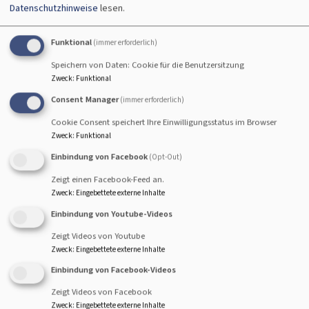
Datenschutzhinweise
lesen.
Funktional
(immer erforderlich)
PFARREI WALSDORF-TRABELSDORF
Speichern von Daten: Cookie für die Benutzersitzung
Zweck
:
Funktional
Consent Manager
(immer erforderlich)
Cookie Consent speichert Ihre Einwilligungsstatus im Browser
Zweck
:
Funktional
Einbindung von Facebook
(Opt-Out)
Zeigt einen Facebook-Feed an.
Zweck
:
Eingebettete externe Inhalte
Einbindung von Youtube-Videos
Zeigt Videos von Youtube
Zweck
:
Eingebettete externe Inhalte
Spezielle Stellen für den Westen
Einbindung von Facebook-Videos
Zeigt Videos von Facebook
Zweck
:
Eingebettete externe Inhalte