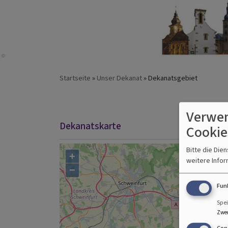
Startseite
Unser Dekanat
Dekanatsgebiet
Verwen
Dekanatskarte
Cookie
Bitte die Die
+
weitere Infor
−
Fun
Spei
Zwe
Con