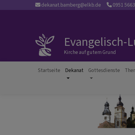
Direkt
dekanat.bamberg@elkb.de
0951 566
zum
Inhalt
Evangelisch-
Kirche auf gutem Grund
Startseite
Dekanat
Gottesdienste
The
Hauptnavigation