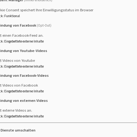
(immer erforderlich)
ie Consent speichert Ihre Einwilligungsstatus im Browser
ck
:
Funktional
bindung von Facebook
(Opt-Out)
gt einen Facebook-Feed an.
ck
:
Eingebettete externe Inhalte
bindung von Youtube-Videos
gt Videos von Youtube
ck
:
Eingebettete externe Inhalte
bindung von Facebook-Videos
gt Videos von Facebook
ck
:
Eingebettete externe Inhalte
bindung von externen Videos
t externe Videos an.
ck
:
Eingebettete externe Inhalte
e Dienste umschalten