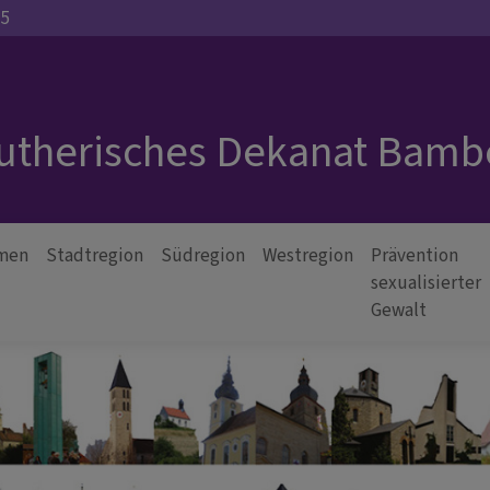
35
Lutherisches Dekanat Bamb
men
Stadtregion
Südregion
Westregion
Prävention
sexualisierter
Gewalt