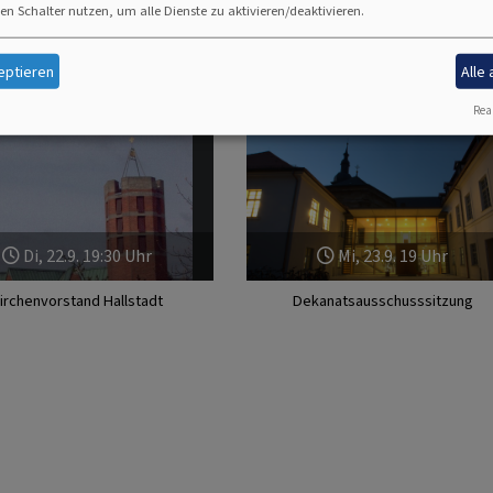
en Schalter nutzen, um alle Dienste zu aktivieren/deaktivieren.
irk
eptieren
Alle
Real
Di, 22.9. 19:30 Uhr
Mi, 23.9. 19 Uhr
irchenvorstand Hallstadt
Dekanatsausschusssitzung