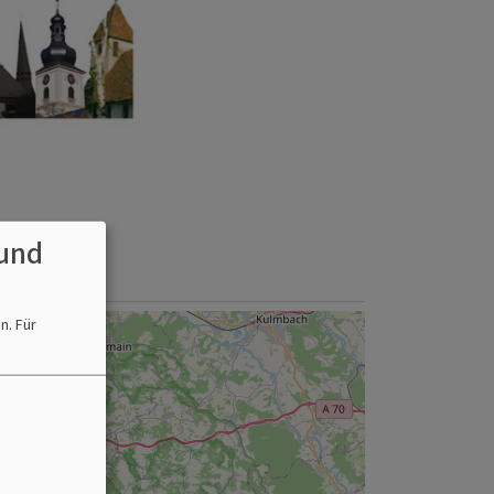
und
en.
Für