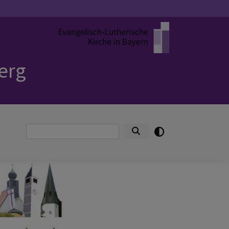
erg
Suche