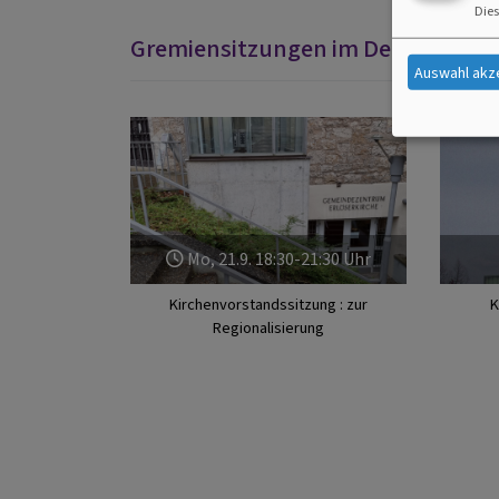
Dies
Gremiensitzungen im Dekanatsbez
Auswahl akz
Zurück
Mo, 21.9. 18:30-21:30 Uhr
Kirchenvorstandssitzung : zur
K
Regionalisierung