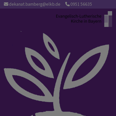
Direkt
dekanat.bamberg@elkb.de
0951 56635
zum
Inhalt