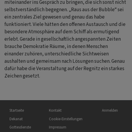
miteinander ins Gespräch zu bringen, die sich sonst nicht
selbstverständlich begegnen. „Raus aus der Bubble“ sei
ein zentrales Ziel gewesen und genau das habe
funktioniert. Viele hätten den offenen Austausch und die
besondere Atmosphäre auf dem Schiff als ermutigend
erlebt. Gerade in gesellschaftlich angespannten Zeiten
brauche Demokratie Räume, in denen Menschen
einander zuhören, unterschiedliche Sichtweisen
aushalten und gemeinsam nach Lösungen suchen. Genau
dafür habe die Veranstaltung auf der Regnitz ein starkes
Zeichen gesetzt.
Hauptnavigation
Fußbereichsmenü
Benutzermenü
Startseite
Kontakt
Anmelden
Dekanat
Cookie-Einstellungen
Gottesdienste
Impressum