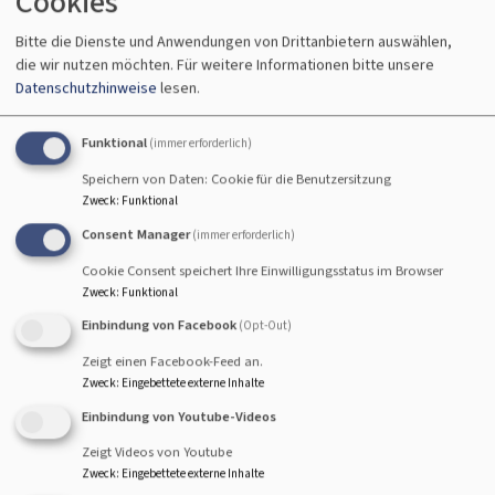
Cookies
bewusst gewählt“, so
Mitorganisatorin Andrea
Bitte die Dienste und Anwendungen von Drittanbietern auswählen,
Hofmann (Dekanat
die wir nutzen möchten.
Für weitere Informationen bitte unsere
Bamberg). „Auf einem
Datenschutzhinweise
lesen.
Bildrechte
A. Hofmann
Schiff kommen Menschen
anders miteinander ins
Funktional
(immer erforderlich)
Gespräch als in einem
Speichern von Daten: Cookie für die Benutzersitzung
Sitzungssaal. Für ein paar
Zweck
:
Funktional
Stunden teilt man
Consent Manager
(immer erforderlich)
Bildrechte
A. Hofmann
denselben Raum und
Cookie Consent speichert Ihre Einwilligungsstatus im Browser
dieselbe Route. Wir fanden es spannend, in so einem
Zweck
:
Funktional
Setting danach zu fragen, wo wir als Gesellschaft
Einbindung von Facebook
(Opt-Out)
gemeinsam unterwegs sind und wo vielleicht auch nicht.
Zeigt einen Facebook-Feed an.
Verschiedene Interessen, Erfahrungen und Haltungen
Zweck
:
Eingebettete externe Inhalte
gehören zur Demokratie dazu. Wichtig ist es, darüber im
Einbindung von Youtube-Videos
Austausch zu sein.“
Zeigt Videos von Youtube
Zweck
:
Eingebettete externe Inhalte