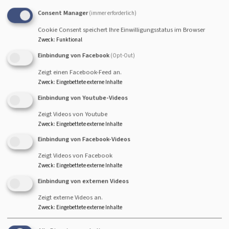
Wurst essen?": Ein
Consent Manager
(immer erforderlich)
Nachgebet für alle
Ernährungsformen
Cookie Consent speichert Ihre Einwilligungsstatus im Browser
Am kommenden 29. Juli
Zweck
:
Funktional
um 20:30 Uhr lädt eine
Einbindung von Facebook
(Opt-Out)
ökumenische Initiative in
Zeigt einen Facebook-Feed an.
Bamberg zu einem
Zweck
:
Eingebettete externe Inhalte
besonderen „politischen
Einbindung von Youtube-Videos
Nachtgebet" ein. Der
Zeigt Videos von Youtube
Treffpunkt ist der Garten
Zweck
:
Eingebettete externe Inhalte
Stephansplatz, neben der
Bildrechte
Th. Braun
Einbindung von Facebook-Videos
Stephanskirche. Die Veranstaltung wirft die Frage auf, wie
sich der christliche Glaube im Alltag der
Zeigt Videos von Facebook
Zweck
:
Eingebettete externe Inhalte
Ernährungsgewohnheiten auswirkt.
In einer Zeit, in der die Diskussionen um Nachhaltigkeit,
Einbindung von externen Videos
Tierschutz und persönliche Gewissensentscheidungen
Zeigt externe Videos an.
hochaktuell sind, treffen im Rahmen dieses
Zweck
:
Eingebettete externe Inhalte
Gottesdienstes verschiedene Perspektiven aufeinander.