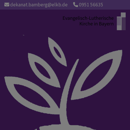
Direkt
dekanat.bamberg@elkb.de
0951 56635
zum
Inhalt