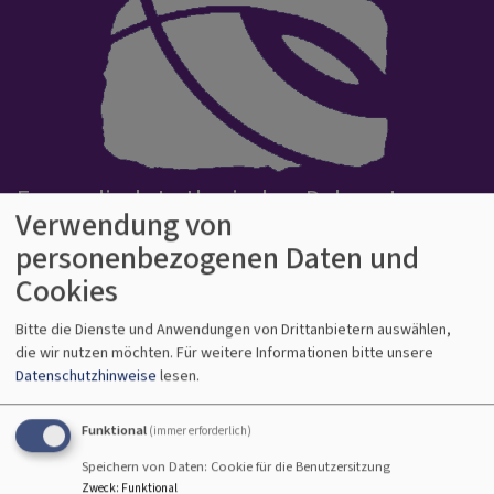
Evangelisch-Lutherisches Dekanat
Verwendung von
Bamberg
personenbezogenen Daten und
Kirche auf gutem Grund
Cookies
Hauptnavigation
Bitte die Dienste und Anwendungen von Drittanbietern auswählen,
die wir nutzen möchten.
Für weitere Informationen bitte unsere
Datenschutzhinweise
lesen.
Startseite
Darf ich eigentlich noch Wurst essen?
Funktional
(immer erforderlich)
Speichern von Daten: Cookie für die Benutzersitzung
„Kann ich eigentlich noch
Zweck
:
Funktional