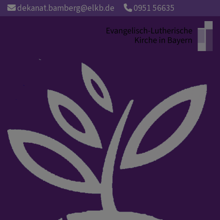
Direkt
dekanat.bamberg@elkb.de
0951 56635
zum
Inhalt