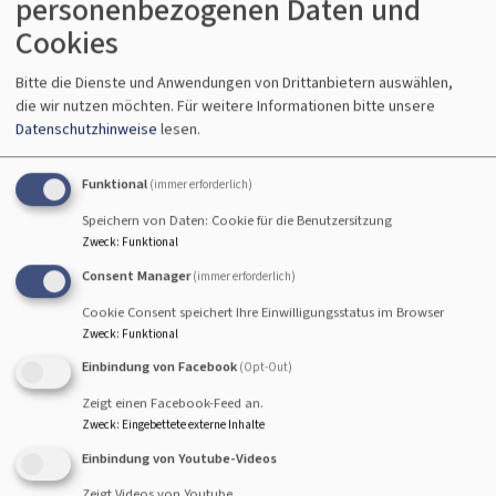
personenbezogenen Daten und
Cookies
Startseite
Diakonisches Werk Bamberg-Forchheim e.V.
Bitte die Dienste und Anwendungen von Drittanbietern auswählen,
die wir nutzen möchten.
Für weitere Informationen bitte unsere
Datenschutzhinweise
lesen.
Wer wir sind
Als Teil der evangelischen Kirche in Bayern unterstützt
Funktional
(immer erforderlich)
das Diakonische Werk Menschen, ihr Leben in
Speichern von Daten: Cookie für die Benutzersitzung
Selbstbestimmung und Würde zu gestalten. Es gibt ein
Zweck
:
Funktional
Beispiel dafür, wie soziale Verantwortung füreinander
Consent Manager
(immer erforderlich)
praktisch umgesetzt werden kann und dass das Leben -
Cookie Consent speichert Ihre Einwilligungsstatus im Browser
auch im Alter oder bei Krankheit - lebenswert ist. Unsere
Zweck
:
Funktional
rund 1500 haupt- und 300 ehrenamtlichen
Einbindung von Facebook
(Opt-Out)
Mitarbeiterinnen und Mitarbeiter engagieren sich in über
40 Einrichtungen und Projekten in Stadt und Landkreis
Zeigt einen Facebook-Feed an.
Zweck
:
Eingebettete externe Inhalte
Bamberg, Stadt und Landkreis Forchheim sowie dem
Landkreis Haßberge.
Einbindung von Youtube-Videos
Zeigt Videos von Youtube