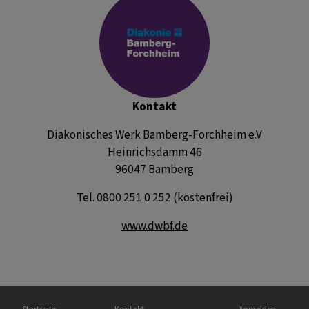
​Kontakt
Diakonisches Werk Bamberg-Forchheim e.V
Heinrichsdamm 46
96047 Bamberg
Tel. 0800 251 0 252 (kostenfrei)
www.dwbf.de
Hauptnavigation
Fußbereichsmenü
Benutzermenü