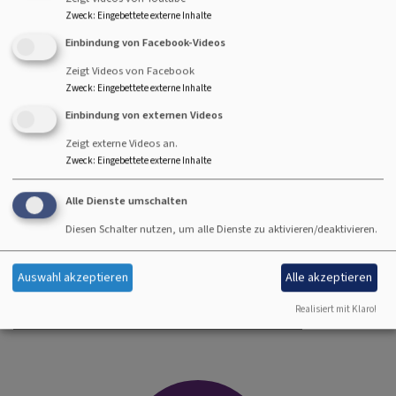
Was wir machen, was wir planen
Zweck
:
Eingebettete externe Inhalte
Kinderkrippe, Kindergärten- und Horte; Soziale
Einbindung von Facebook-Videos
Beratungen; ambulante Pflegedienste und
Zeigt Videos von Facebook
Unterstützung für pflegende Angehörige; häuslicher
Zweck
:
Eingebettete externe Inhalte
Besuchsdienst; Betreutes Wohnen sowie Senioren- und
Einbindung von externen Videos
Pflegeheime; Integrationsprojekte, Betreuung und
Wohnmöglichkeiten für psychisch Erkrankte;
Zeigt externe Videos an.
Vermittlung, Begleitung und Ausbildung von
Zweck
:
Eingebettete externe Inhalte
Ehrenamtlichen; Gästehaus, Jugendherberge Bamberg,
Alle Dienste umschalten
KulturTafel Bamberg, ...
Diesen Schalter nutzen, um alle Dienste zu aktivieren/deaktivieren.
Wir sind außerdem als Bezirksstelle für die Dekanate
Bamberg, Forchheim und Gräfenberg Ansprechpartner für
Auswahl akzeptieren
Alle akzeptieren
die Kirchengemeinden in diakonischen Fragen.
Realisiert mit Klaro!
Für weitere Informationen bitte hier klicken!