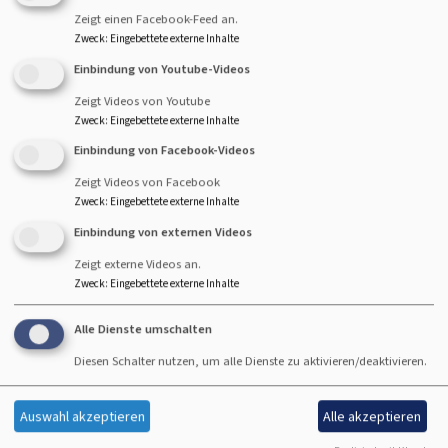
sich in den Jahren 2024
Zeigt einen Facebook-Feed an.
und 2025 bei
einfach
Zweck
:
Eingebettete externe Inhalte
heiraten
im Stephanshof, in
Einbindung von Youtube-Videos
der Stephanskirche und
Zeigt Videos von Youtube
am Baumwipfelpfad im
Zweck
:
Eingebettete externe Inhalte
Steigerwald Gottes Segen
Einbindung von Facebook-Videos
zusprechen lassen. Zwei
Bildrechte
ELKB
überwältigende Tage! Da
Zeigt Videos von Facebook
liegt die Frage nahe, ob es am 26.06.26 ein Wiedersehen
Zweck
:
Eingebettete externe Inhalte
mit einfach heiraten im Dekanat Bamberg geben wird.
Einbindung von externen Videos
Zeigt externe Videos an.
Ja, das gibt es! Allerdings anders als bisher.
Denn nach
Zweck
:
Eingebettete externe Inhalte
zweimal "ganz groß" (Stephanskirche) und einmal "ganz
weit oben" (Baumwipfelpfad) probieren wir mal "ganz
Alle Dienste umschalten
schnuckelig" aus: In der kleinen
Kirche St. Gallus in
Diesen Schalter nutzen, um alle Dienste zu aktivieren/deaktivieren.
Hohn am Berg
als
einfach heiraten im "Miniformat"
! Wir
freuen uns auf euch!
Auswahl akzeptieren
Alle akzeptieren
Wenn ihr hier klickt, findet ihr alle weiteren