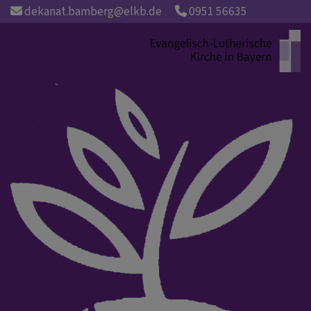
Direkt
dekanat.bamberg@elkb.de
0951 56635
zum
Inhalt