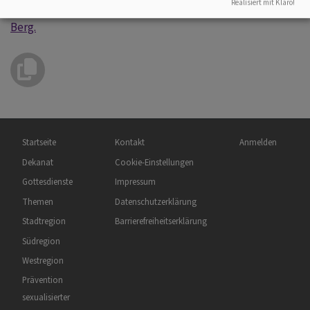
Realisiert mit Klaro!
Informationen rund um einfach heiraten 2026 in Hohn am
Berg.
Hauptnavigation
Fußbereichsmenü
Benutzermenü
Startseite
Kontakt
Anmelden
Dekanat
Cookie-Einstellungen
Gottesdienste
Impressum
Themen
Datenschutzerklärung
Stadtregion
Barrierefreiheitserklärung
Südregion
Westregion
Prävention
sexualisierter