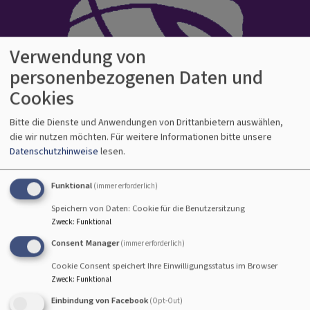
Verwendung von
personenbezogenen Daten und
Cookies
Evangelisch-Lutherisches Dekanat
Bitte die Dienste und Anwendungen von Drittanbietern auswählen,
die wir nutzen möchten.
Für weitere Informationen bitte unsere
Bamberg
Datenschutzhinweise
lesen.
Kirche auf gutem Grund
Hauptnavigation
Funktional
(immer erforderlich)
Speichern von Daten: Cookie für die Benutzersitzung
Zweck
:
Funktional
Startseite
einfach heiraten am 26.06.26 in Hohn am Berg
Consent Manager
(immer erforderlich)
Cookie Consent speichert Ihre Einwilligungsstatus im Browser
Zweck
:
Funktional
Insgesamt 104 Paare haben
Einbindung von Facebook
(Opt-Out)