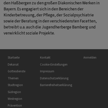
den Haßbergen zu den großen Diakonischen Werken in
Bayern. Es engagiert sich in den Bereichen der
Kinderbetreuung, der Pflege, der Sozialpsychiatrie
sowie der Beratung in den verschiedensten Facetten,
betreibt u.a. auch die Jugendherberge Bamberg und
verwirklicht soziale Projekte.
Hauptnavigation
Fußbereichsmenü
Benutzermenü
Startseite
Kontakt
Anmelden
Dekanat
Cookie-Einstellungen
Gottesdienste
Impressum
Themen
Datenschutzerklärung
Stadtregion
Barrierefreiheitserklärung
Südregion
Westregion
Prävention