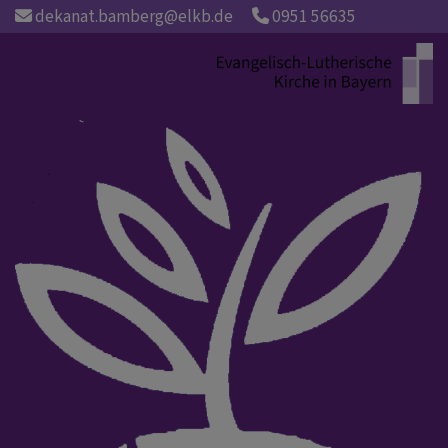
Direkt
dekanat.bamberg@elkb.de
0951 56635
zum
Inhalt