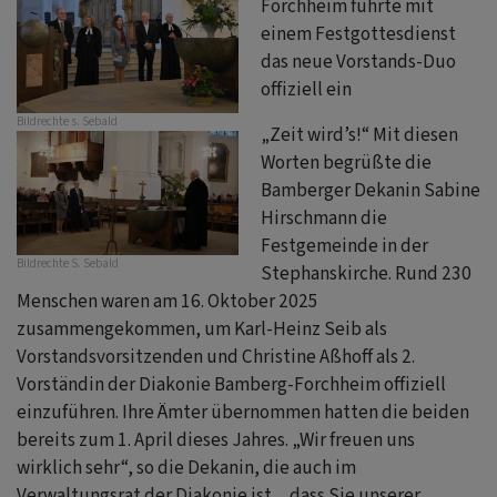
Forchheim führte mit
einem Festgottesdienst
das neue Vorstands-Duo
offiziell ein
Bildrechte
s. Sebald
„Zeit wird’s!“ Mit diesen
Worten begrüßte die
Bamberger Dekanin Sabine
Hirschmann die
Festgemeinde in der
Bildrechte
S. Sebald
Stephanskirche. Rund 230
Menschen waren am 16. Oktober 2025
zusammengekommen, um Karl-Heinz Seib als
Vorstandsvorsitzenden und Christine Aßhoff als 2.
Vorständin der Diakonie Bamberg-Forchheim offiziell
einzuführen. Ihre Ämter übernommen hatten die beiden
bereits zum 1. April dieses Jahres. „Wir freuen uns
wirklich sehr“, so die Dekanin, die auch im
Verwaltungsrat der Diakonie ist, „dass Sie unserer