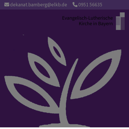
Direkt
dekanat.bamberg@elkb.de
0951 56635
zum
Inhalt