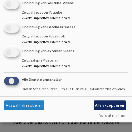
Einbindung von Youtube-Videos
Zeigt Videos von Youtube
Startseite
Geistliche Begleitung
Zweck
:
Eingebettete externe Inhalte
Einbindung von Facebook-Videos
Zeigt Videos von Facebook
Geistliche Begleitung bietet Raum, über Erfahrungen im
Zweck
:
Eingebettete externe Inhalte
Leben und Glauben ins Gespräch zu kommen und den
Einbindung von externen Videos
eigenen Kontakt zu Gott zu vertiefen. Im Dekanat
Bamberg bietet dies Pfr. i.R. Wilfried Geyer als
Zeigt externe Videos an.
Zweck
:
Eingebettete externe Inhalte
ausgebildeter geistlicher Begleiter an.
Hier kann man
sich über sein Angebot informieren.
Alle Dienste umschalten
Diesen Schalter nutzen, um alle Dienste zu aktivieren/deaktivieren.
Pfr. i.R. Wilfried Geyer
Auswahl akzeptieren
Alle akzeptieren
Tel.: 0951/4075607.
Realisiert mit Klaro!
oder über das Kontaktformular auf seiner Website