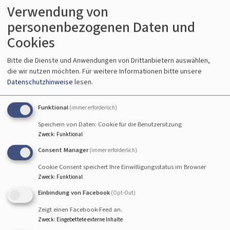
Verwendung von
personenbezogenen Daten und
Cookies
Bitte die Dienste und Anwendungen von Drittanbietern auswählen,
die wir nutzen möchten.
Für weitere Informationen bitte unsere
Datenschutzhinweise
lesen.
Evangelisch-Lutherisches Dekanat
Bamberg
Funktional
(immer erforderlich)
Kirche auf gutem Grund
Speichern von Daten: Cookie für die Benutzersitzung
Zweck
:
Funktional
Hauptnavigation
Consent Manager
(immer erforderlich)
Cookie Consent speichert Ihre Einwilligungsstatus im Browser
Zweck
:
Funktional
Einbindung von Facebook
(Opt-Out)
Zeigt einen Facebook-Feed an.
Zweck
:
Eingebettete externe Inhalte