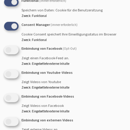
Funktional
(immer erforderlich)
Speichern von Daten: Cookie für die Benutzersitzung
Startseite
Gruppen für Kinder
Zweck
:
Funktional
Consent Manager
(immer erforderlich)
Cookie Consent speichert Ihre Einwilligungsstatus im Browser
Viele Kirchengemeinden im Dekanat Bamberg bieten
Zweck
:
Funktional
regelmäßig stattfindende Gruppen für Kinder
Einbindung von Facebook
(Opt-Out)
verschiedener Altersgruppen an. Solche Gruppen sind
Zeigt einen Facebook-Feed an.
lebendige Treffpunkte, an denen gespielt, gesungen,
Zweck
:
Eingebettete externe Inhalte
gebastelt und Geschichten erzählt, Aktionen und
Einbindung von Youtube-Videos
Projekte durchgeführt werden. Hier können Kinder
Gemeinschaft erleben und Freundschaften schließen. Für
Zeigt Videos von Youtube
die ganz Kleinen gibt es auch in manchen Gemeinden
Zweck
:
Eingebettete externe Inhalte
Eltern-Kind-Treffs.
Einbindung von Facebook-Videos
Zeigt Videos von Facebook
Wir schauen hin! Alle Mitarbeitenden im Dekanatsbezirk
Zweck
:
Eingebettete externe Inhalte
Bamberg, die mit Kindern und Jugendlichen oder anderen
Einbindung von externen Videos
besonders schutzbedürftigen Menschen arbeiten, werden
regelmäßig im Rahmen unseres
Schutzkonzepts
oder dem
Zeigt externe Videos an.