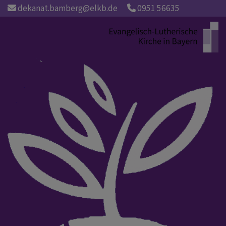
Direkt
dekanat.bamberg@elkb.de
0951 56635
zum
Inhalt