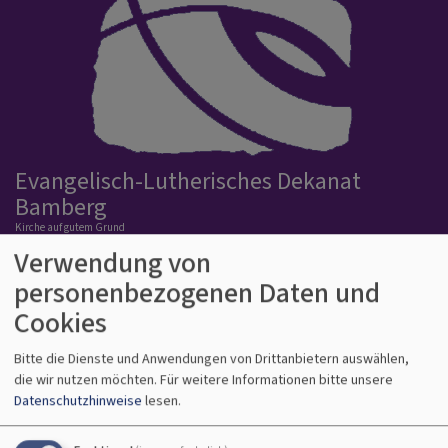
Evangelisch-Lutherisches Dekanat
Bamberg
Kirche auf gutem Grund
Verwendung von
Hauptnavigation
personenbezogenen Daten und
Cookies
Bitte die Dienste und Anwendungen von Drittanbietern auswählen,
die wir nutzen möchten.
Für weitere Informationen bitte unsere
Datenschutzhinweise
lesen.