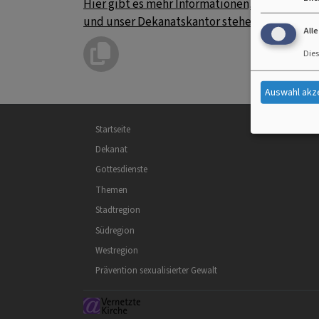
Hier gibt es mehr Informationen, wie man K
und unser Dekanatskantor stehen euch und Ih
All
Dies
Auswahl akz
Hauptnavigation
Startseite
Dekanat
Gottesdienste
Themen
Stadtregion
Südregion
Westregion
Prävention sexualisierter Gewalt