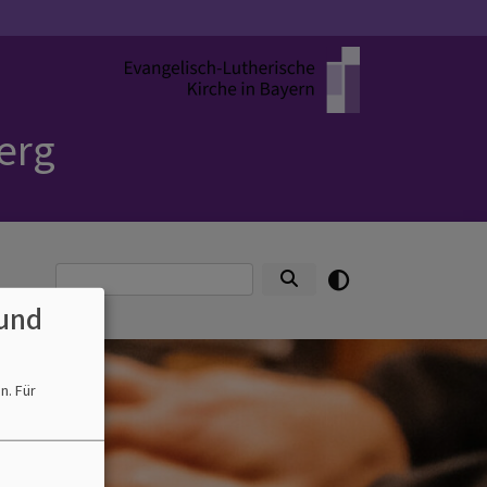
erg
Suche
und
en.
Für