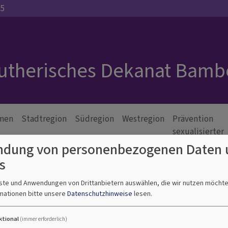
35
Lutherisches Dekanat Bamb
men
Stadtregion
Südregion
Westregion
Prävention
sexualisierter
Gewalt
dung von personenbezogenen Daten 
s
nste und Anwendungen von Drittanbietern auswählen, die wir nutzen möcht
mationen bitte unsere
Datenschutzhinweise
lesen.
ktional
(immer erforderlich)