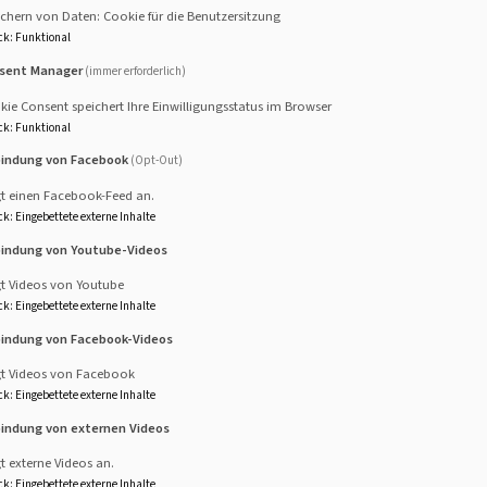
chern von Daten: Cookie für die Benutzersitzung
ck
:
Funktional
sent Manager
(immer erforderlich)
ie Consent speichert Ihre Einwilligungsstatus im Browser
ck
:
Funktional
bindung von Facebook
(Opt-Out)
gt einen Facebook-Feed an.
ck
:
Eingebettete externe Inhalte
bindung von Youtube-Videos
(Aus: mach-kirchenmusik.de)
ar! Musik und Religion
gt Videos von Youtube
t den Glauben erklingen
ck
:
Eingebettete externe Inhalte
en Gemeinde. Die
bindung von Facebook-Videos
cht Freude. Sie kann
rbindet die Menschen in
gt Videos von Facebook
ck
:
Eingebettete externe Inhalte
sst sie zu Mitgestaltern
bindung von externen Videos
t externe Videos an.
ck
:
Eingebettete externe Inhalte