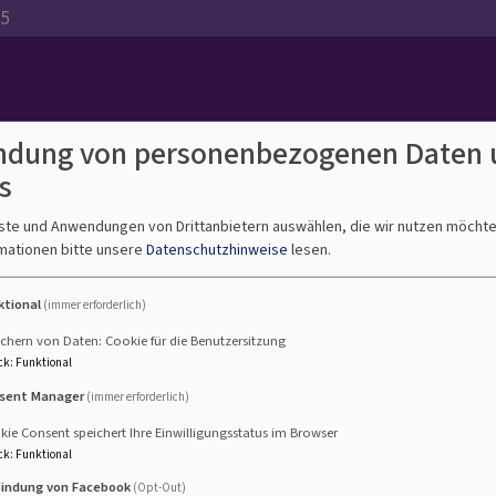
35
Lutherisches Dekanat Bamb
dung von personenbezogenen Daten 
s
nste und Anwendungen von Drittanbietern auswählen, die wir nutzen möcht
mationen bitte unsere
Datenschutzhinweise
lesen.
men
Stadtregion
Südregion
Westregion
Prävention
sexualisierter
ktional
(immer erforderlich)
Gewalt
chern von Daten: Cookie für die Benutzersitzung
ck
:
Funktional
hiedet
sent Manager
(immer erforderlich)
ie Consent speichert Ihre Einwilligungsstatus im Browser
ck
:
Funktional
Nach 9 ½ Jahren in Lonnerstadt verlässt Pfarrer Andreas Sa
bindung von Facebook
(Opt-Out)