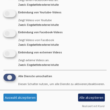
Zweck
:
Eingebettete externe Inhalte
Startseite
Pilgern
Einbindung von Youtube-Videos
Zeigt Videos von Youtube
Zweck
:
Eingebettete externe Inhalte
Einbindung von Facebook-Videos
Pilgern ist Beten mit den Füßen!
Zeigt Videos von Facebook
Zweck
:
Eingebettete externe Inhalte
Beim Pilgern läuft man allein oder zu mehreren eine
Einbindung von externen Videos
Wegstrecke und lässt sich bewusst auf das Gehen und
Zeigt externe Videos an.
Erfahrungen in der Natur ein. Für Menschen, die gerne
Zweck
:
Eingebettete externe Inhalte
pilgern, ist das Gehen in der Natur, oft zu einem
bestimmten Ort hin, eine ganz besondere
Alle Dienste umschalten
Glaubenserfahrung.
Diesen Schalter nutzen, um alle Dienste zu aktivieren/deaktivieren.
In St. Matthäus in Gaustadt finden regelmäßig
Pilgertouren statt. Auch Menschen, die nicht zur
Auswahl akzeptieren
Alle akzeptieren
Gemeinde St. Matthäus gehören, sind ganz herzlich
Realisiert mit Klaro!
eingeladen, mitzupilgern.
Weitere Informationen gibt es