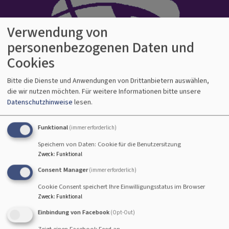
Verwendung von
personenbezogenen Daten und
Cookies
Bitte die Dienste und Anwendungen von Drittanbietern auswählen,
Evangelisch-Lutherisches Dekanat
die wir nutzen möchten.
Für weitere Informationen bitte unsere
Datenschutzhinweise
lesen.
Bamberg
Kirche auf gutem Grund
Funktional
(immer erforderlich)
Hauptnavigation
Speichern von Daten: Cookie für die Benutzersitzung
Zweck
:
Funktional
Consent Manager
(immer erforderlich)
Cookie Consent speichert Ihre Einwilligungsstatus im Browser
Zweck
:
Funktional
Einbindung von Facebook
(Opt-Out)
Zeigt einen Facebook-Feed an.