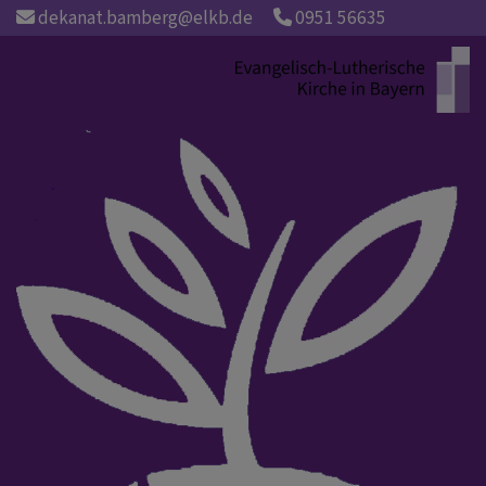
Direkt
dekanat.bamberg@elkb.de
0951 56635
zum
Inhalt