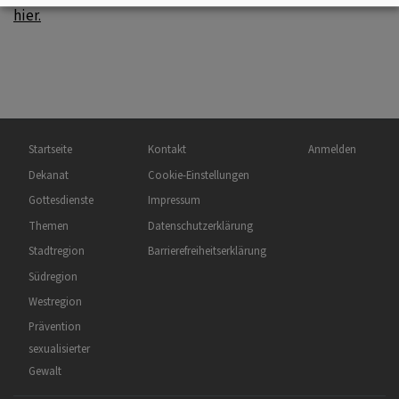
hier.
Hauptnavigation
Fußbereichsmenü
Benutzermenü
Startseite
Kontakt
Anmelden
Dekanat
Cookie-Einstellungen
Gottesdienste
Impressum
Themen
Datenschutzerklärung
Stadtregion
Barrierefreiheitserklärung
Südregion
Westregion
Prävention
sexualisierter
Gewalt