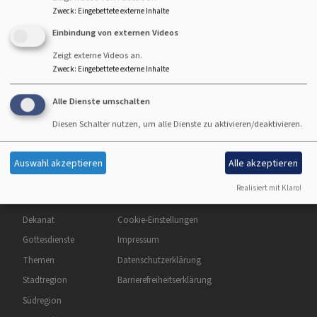
Zweck
:
Eingebettete externe Inhalte
Einbindung von externen Videos
Startseite
Stellenangebote
Zeigt externe Videos an.
Zweck
:
Eingebettete externe Inhalte
Auf der digitalen Stellenbörse der Evangelisch-
Alle Dienste umschalten
Lutherischen Kirche in Bayern können Sie nach freien
Diesen Schalter nutzen, um alle Dienste zu aktivieren/deaktivieren.
Stellen in der Evangelischen Kirche suchen.
Auswahl akzeptieren
Alle akzeptieren
Realisiert mit Klaro!
Hauptnavigation
Fußbereichsmenü
Benutzermenü
Startseite
Kontakt
Anmelden
Dekanat
Cookie-Einstellungen
Gottesdienste
Impressum
Themen
Datenschutzerklärung
Stadtregion
Barrierefreiheitserklärung
Südregion