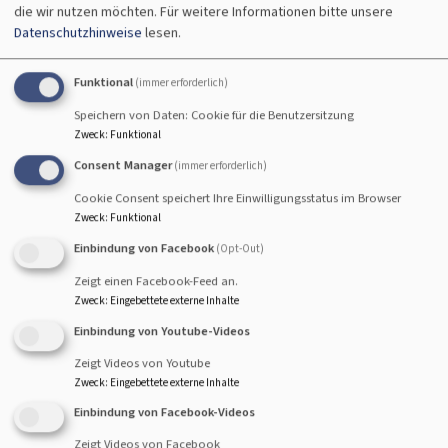
die wir nutzen möchten.
Für weitere Informationen bitte unsere
Datenschutzhinweise
lesen.
Funktional
(immer erforderlich)
Speichern von Daten: Cookie für die Benutzersitzung
Zweck
:
Funktional
Consent Manager
(immer erforderlich)
Evangelisch-Lutherisches Dekanat
Cookie Consent speichert Ihre Einwilligungsstatus im Browser
Bamberg
Zweck
:
Funktional
Kirche auf gutem Grund
Einbindung von Facebook
(Opt-Out)
Hauptnavigation
Zeigt einen Facebook-Feed an.
Zweck
:
Eingebettete externe Inhalte
Einbindung von Youtube-Videos
Zeigt Videos von Youtube
Zweck
:
Eingebettete externe Inhalte
Einbindung von Facebook-Videos
Zeigt Videos von Facebook