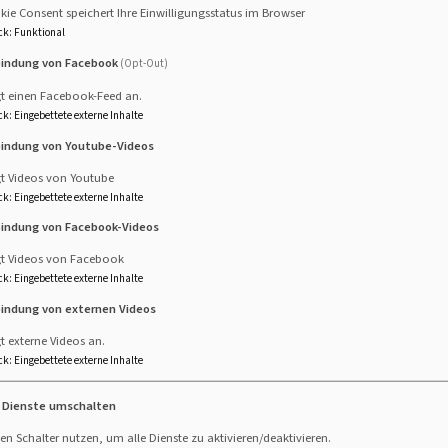
ie Consent speichert Ihre Einwilligungsstatus im Browser
ck
:
Funktional
bindung von Facebook
(Opt-Out)
gt einen Facebook-Feed an.
ck
:
Eingebettete externe Inhalte
bindung von Youtube-Videos
gt Videos von Youtube
ck
:
Eingebettete externe Inhalte
bindung von Facebook-Videos
amt richtet sich an Menschen, die sich in ihrer Kirche engagi
n möchten. Im
Basiskurs
lernen sie, einen Gottesdienst mit L
gt Videos von Facebook
ck
:
Eingebettete externe Inhalte
 die Leitung einer Abendmahlsfeier hinzu. Beide Kurse beste
itere Informationen gibt es auf der Website des Gottesdienst
bindung von externen Videos
t externe Videos an.
ck
:
Eingebettete externe Inhalte
e Dienste umschalten
en Schalter nutzen, um alle Dienste zu aktivieren/deaktivieren.