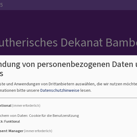
35
Lutherisches Dekanat Bamb
dung von personenbezogenen Daten 
s
men
Stadtregion
Südregion
Westregion
Prävention
sexualisierter
nste und Anwendungen von Drittanbietern auswählen, die wir nutzen möcht
Gewalt
mationen bitte unsere
Datenschutzhinweise
lesen.
ktional
(immer erforderlich)
chern von Daten: Cookie für die Benutzersitzung
ck
:
Funktional
sent Manager
(immer erforderlich)