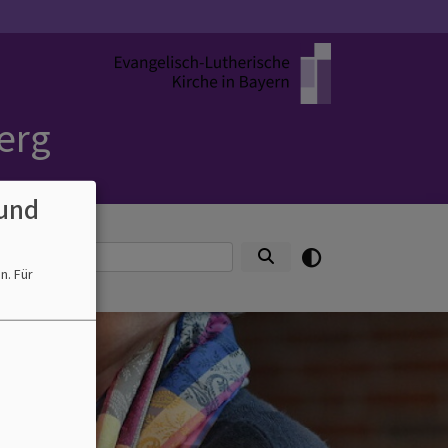
erg
und
Suche
en.
Für