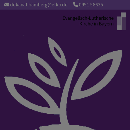
Direkt
dekanat.bamberg@elkb.de
0951 56635
zum
Inhalt