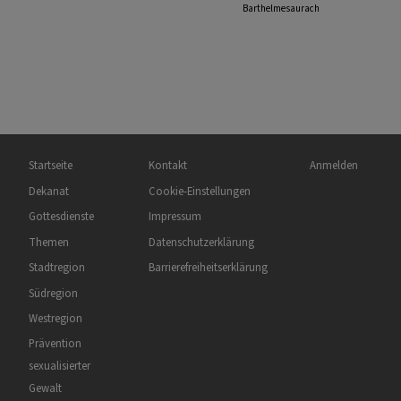
Barthelmesaurach
Hauptnavigation
Fußbereichsmenü
Benutzermenü
Startseite
Kontakt
Anmelden
Dekanat
Cookie-Einstellungen
Gottesdienste
Impressum
Themen
Datenschutzerklärung
Stadtregion
Barrierefreiheitserklärung
Südregion
Westregion
Prävention
sexualisierter
Gewalt