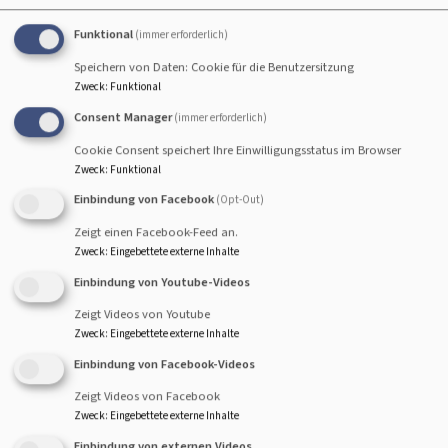
Funktional
(immer erforderlich)
Speichern von Daten: Cookie für die Benutzersitzung
Zweck
:
Funktional
Consent Manager
(immer erforderlich)
Cookie Consent speichert Ihre Einwilligungsstatus im Browser
Zweck
:
Funktional
Einbindung von Facebook
(Opt-Out)
Zeigt einen Facebook-Feed an.
Schulungen und Fortbildungen spielen eine
Zweck
:
Eingebettete externe Inhalte
entscheidende Rolle bei der Sensibilisierung zum Thema
Einbindung von Youtube-Videos
Prävention sexualisierter Gewalt. Sie zielen darauf ab
Zeigt Videos von Youtube
Mitarbeitende sprach- und handlungsfähig in diesem
Zweck
:
Eingebettete externe Inhalte
Bereich zu machen.
Einbindung von Facebook-Videos
Nach der Richtlinie der Evangelischen Kirche in
Zeigt Videos von Facebook
Zweck
:
Eingebettete externe Inhalte
Deutschland zum Schutz vor sexualisierter Gewalt sollen
alle ehrenamtlichen und hauptberuflichen
Einbindung von externen Videos