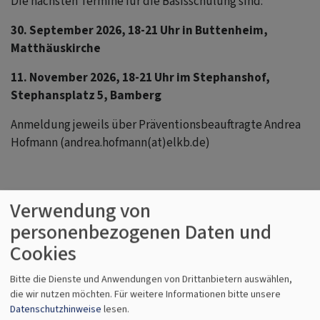
Die nächsten Termine für die Basisschulung sind:
30. September 2026, 18-21 Uhr in Buttenheim,
Matthäuskirche
11. November 2026, 18-21 Uhr im Stephanshof,
Stephansplatz 5, Bamberg
Anmeldung jeweils über Präventionsbeauftragte Andrea
Hofmann (andrea.hofmann(at)elkb.de)
Im Folgenden finden Sie eine Übersicht über
Verwendung von
überregionale Schulungsangebote:
personenbezogenen Daten und
Cookies
Schulungen zum Thema
Bitte die Dienste und Anwendungen von Drittanbietern auswählen,
Prävention von sexualisierter
die wir nutzen möchten.
Für weitere Informationen bitte unsere
Datenschutzhinweise
lesen.
Gewalt