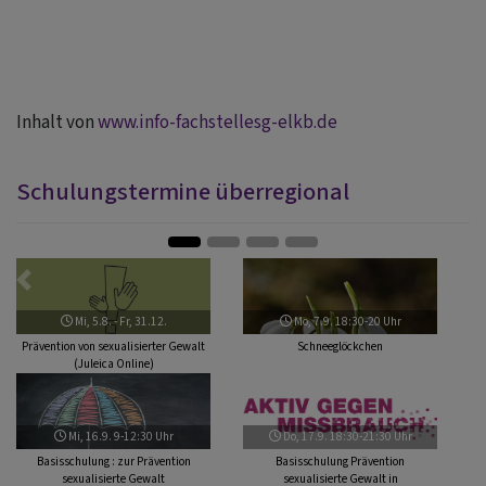
Inhalt von
www.info-fachstellesg-elkb.de
Schulungstermine überregional
Zurück
Weite
Mi, 5.8. - Fr, 31.12.
Mo, 7.9. 18:30-20 Uhr
Prävention von sexualisierter Gewalt
Schneeglöckchen
(Juleica Online)
Mi, 16.9. 9-12:30 Uhr
Do, 17.9. 18:30-21:30 Uhr
Basisschulung : zur Prävention
Basisschulung Prävention
sexualisierte Gewalt
sexualisierte Gewalt in