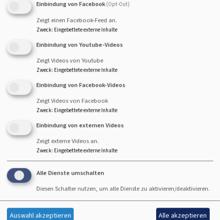
Einbindung von Facebook
(Opt-Out)
Zeigt einen Facebook-Feed an.
Startseite
Entwicklung der regionalen Zusammenarbeit in der
Zweck
:
Eingebettete externe Inhalte
Westregion
Einbindung von Youtube-Videos
Zeigt Videos von Youtube
Zweck
:
Eingebettete externe Inhalte
Einbindung von Facebook-Videos
Zeigt Videos von Facebook
Zweck
:
Eingebettete externe Inhalte
Einbindung von externen Videos
Zeigt externe Videos an.
Zweck
:
Eingebettete externe Inhalte
Bildrechte
Simon Meyer
Alle Dienste umschalten
Pfarrer Simon Meyer
Diesen Schalter nutzen, um alle Dienste zu aktivieren/deaktivieren.
begleitet und berät die Gemeinden und Stellen der
Westregion in Entwicklungsprozessen für die regionale
Auswahl akzeptieren
Alle akzeptieren
Zusammenarbeit