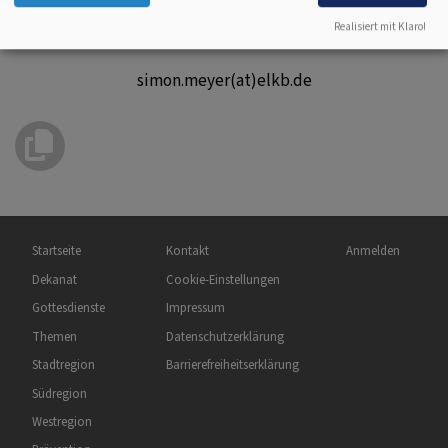
Realisiert mit Klaro!
Telefon: 09549242
simon.meyer(at)elkb.de
Hauptnavigation
Fußbereichsmenü
Benutzermenü
Startseite
Kontakt
Anmelden
Dekanat
Cookie-Einstellungen
Gottesdienste
Impressum
Themen
Datenschutzerklärung
Stadtregion
Barrierefreiheitserklärung
Südregion
Westregion