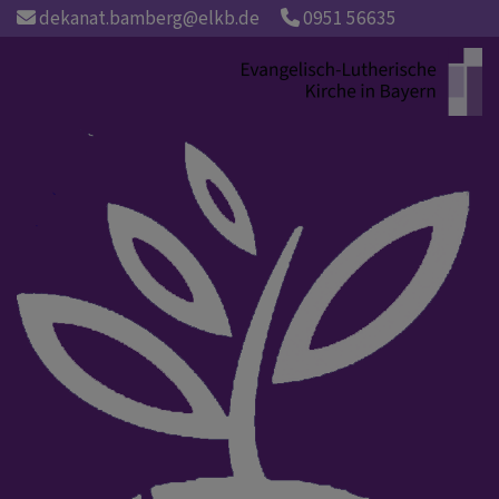
Direkt
dekanat.bamberg@elkb.de
0951 56635
zum
Inhalt