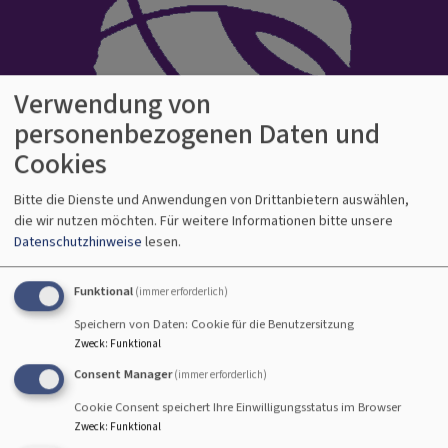
Verwendung von
personenbezogenen Daten und
Cookies
Evangelisch-Lutherisches Dekanat
Bitte die Dienste und Anwendungen von Drittanbietern auswählen,
Bamberg
die wir nutzen möchten.
Für weitere Informationen bitte unsere
Kirche auf gutem Grund
Datenschutzhinweise
lesen.
Hauptnavigation
Funktional
(immer erforderlich)
Speichern von Daten: Cookie für die Benutzersitzung
Zweck
:
Funktional
Consent Manager
(immer erforderlich)
Cookie Consent speichert Ihre Einwilligungsstatus im Browser
Zweck
:
Funktional