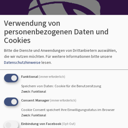
Verwendung von
personenbezogenen Daten und
Cookies
Evangelisch-Lutherisches Dekanat
Bitte die Dienste und Anwendungen von Drittanbietern auswählen,
die wir nutzen möchten.
Für weitere Informationen bitte unsere
Bamberg
Datenschutzhinweise
lesen.
Kirche auf gutem Grund
Hauptnavigation
Funktional
(immer erforderlich)
Speichern von Daten: Cookie für die Benutzersitzung
Zweck
:
Funktional
Consent Manager
(immer erforderlich)
Cookie Consent speichert Ihre Einwilligungsstatus im Browser
Zweck
:
Funktional
Einbindung von Facebook
(Opt-Out)