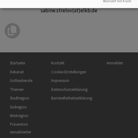
Realisiert mit Klaro!
sabine.strelov(at)elkb.de
Hauptnavigation
Fußbereichsmenü
Benutzermenü
Startseite
Kontakt
Anmelden
Dekanat
Cookie-Einstellungen
Gottesdienste
Impressum
Themen
Datenschutzerklärung
Stadtregion
Barrierefreiheitserklärung
Südregion
Westregion
Prävention
sexualisierter