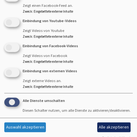
Zeigt einen Facebook-Feed an.
Zweck
:
Eingebettete externe Inhalte
Startseite
Konfirmand:innen- und Jugendarbeit in der Westregion
Einbindung von Youtube-Videos
Zeigt Videos von Youtube
Zweck
:
Eingebettete externe Inhalte
Einbindung von Facebook-Videos
Zeigt Videos von Facebook
Zweck
:
Eingebettete externe Inhalte
Einbindung von externen Videos
Zeigt externe Videos an.
Zweck
:
Eingebettete externe Inhalte
Bildrechte
Wolfgang Leh
Alle Dienste umschalten
Sozialpädagogin Sabine Strelov
Diesen Schalter nutzen, um alle Dienste zu aktivieren/deaktivieren.
ist zuständig für die Konfirmand:innen und
Jugendarbeit in der Region West
Auswahl akzeptieren
Alle akzeptieren
Telefon: 0160 922 59 633