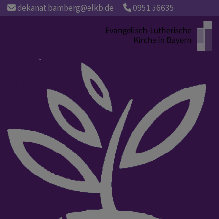
Direkt
dekanat.bamberg@elkb.de
0951 56635
zum
Inhalt