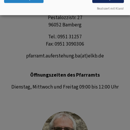
Evang.-Luth. Kirchengemeinde Auferstehungskirche
Realisiert mit Klaro!
Bamberg
Pestalozzistr. 27
96052 Bamberg
Tel.: 0951 31257
Fax: 0951 3090306
pfarramt.auferstehung.ba(at)elkb.de
Öffnungszeiten des Pfarramts
Dienstag, Mittwoch und Freitag 09:00 bis 12:00 Uhr