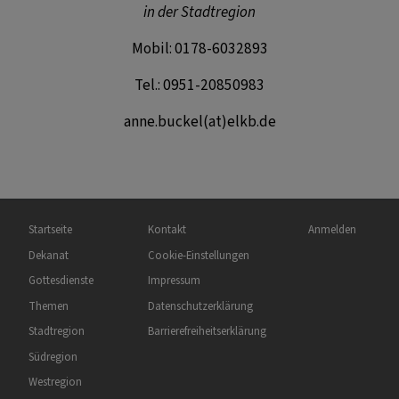
in der Stadtregion
Mobil: 0178-6032893
Tel.: 0951-20850983
anne.buckel(at)elkb.de
Hauptnavigation
Fußbereichsmenü
Benutzermenü
Startseite
Kontakt
Anmelden
Dekanat
Cookie-Einstellungen
Gottesdienste
Impressum
Themen
Datenschutzerklärung
Stadtregion
Barrierefreiheitserklärung
Südregion
Westregion