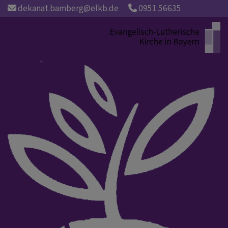
Direkt
dekanat.bamberg@elkb.de
0951 56635
zum
Inhalt