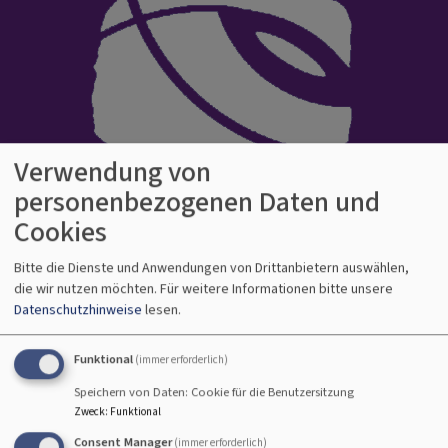
Verwendung von
Evangelisch-Lutherisches Dekanat
personenbezogenen Daten und
Bamberg
Cookies
Kirche auf gutem Grund
Bitte die Dienste und Anwendungen von Drittanbietern auswählen,
Hauptnavigation
die wir nutzen möchten.
Für weitere Informationen bitte unsere
Datenschutzhinweise
lesen.
Funktional
(immer erforderlich)
Speichern von Daten: Cookie für die Benutzersitzung
Zweck
:
Funktional
Consent Manager
(immer erforderlich)