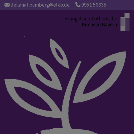
Direkt
dekanat.bamberg@elkb.de
0951 56635
zum
Inhalt