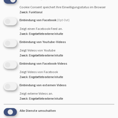
Cookie Consent speichert Ihre Einwilligungsstatus im Browser
Zweck
:
Funktional
Startseite
Öffentlichkeitsarbeit Stadtregion
Einbindung von Facebook
(Opt-Out)
Zeigt einen Facebook-Feed an.
Zweck
:
Eingebettete externe Inhalte
Einbindung von Youtube-Videos
Zeigt Videos von Youtube
Zweck
:
Eingebettete externe Inhalte
Einbindung von Facebook-Videos
Zeigt Videos von Facebook
Zweck
:
Eingebettete externe Inhalte
Bildrechte
Natalie Schreiber
Einbindung von externen Videos
Öffentlichkeitsarbeit Stadtregion
Zeigt externe Videos an.
Pfarrerin Natalie Schreiber
Zweck
:
Eingebettete externe Inhalte
ist zuständig für Koordination und regionale
Alle Dienste umschalten
Entwicklung der Öffentlichkeitsarbeit in der