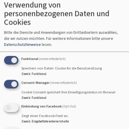
Verwendung von
unsere Lebensqualität nicht auf Kosten von Menschen in
personenbezogenen Daten und
anderen Regionen und der nachfolgenden Generationen
geht. Darum bemühen wir uns um regionales und
Cookies
weltweit solidarisches Handeln. Wir nutzen nach
Bitte die Dienste und Anwendungen von Drittanbietern auswählen,
Möglichkeit regionale Erzeugnisse mit kurzen
die wir nutzen möchten.
Für weitere Informationen bitte unsere
Versorgungswegen und Produkte aus fairem Handel.
Datenschutzhinweise
lesen.
4. Kirchliches Umweltmanagement umsetzen
Funktional
(immer erforderlich)
Wir wollen unsere bisherigen Bemühungen, achtsam mit
der Schöpfung umzugehen, mit Hilfe des
Speichern von Daten: Cookie für die Benutzersitzung
Umweltmanagements vertiefen und verstärkt umsetzen.
Zweck
:
Funktional
Wir wollen glaubwürdig sein und setzen uns dafür ein,
Consent Manager
(immer erforderlich)
dass wir unsere kirchlichen Gebäude zur Schonung der
Cookie Consent speichert Ihre Einwilligungsstatus im Browser
Umwelt umgestalten, um den dort einkehrenden
Zweck
:
Funktional
Menschen gesunde Lebensräume zu schaffen.
Einbindung von Facebook
(Opt-Out)
Mit dem kirchlichen Umweltmanagement wollen wir im
Zeigt einen Facebook-Feed an.
Gespräch mit anderen gesellschaftlichen Gruppen und
Zweck
:
Eingebettete externe Inhalte
Einrichtungen nach gemeinsamen, umweltschonenden