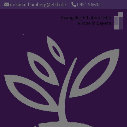
Direkt
dekanat.bamberg@elkb.de
0951 56635
zum
Inhalt