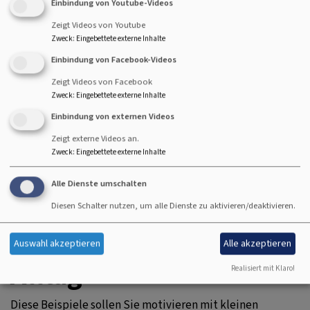
Einbindung von Youtube-Videos
Wegen suchen und im Sinne des „Grünen Gockels“ eine
kontinuierliche Verbesserung erreichen. Wir wollen in
Zeigt Videos von Youtube
Zweck
:
Eingebettete externe Inhalte
unserem Handeln transparent sein, die allgemein,
gesetzlichen Vorschriften beachten, die Mitarbeiterinnen
Einbindung von Facebook-Videos
und Mitarbeiter regelmäßig informieren und sie als
Zeigt Videos von Facebook
Unterstützung einbeziehen. Unsere Maßnahmen im
Zweck
:
Eingebettete externe Inhalte
Umweltmanagement dokumentieren wir transparent
Einbindung von externen Videos
und nachhaltig für die Generationen nach uns.
Zeigt externe Videos an.
Zweck
:
Eingebettete externe Inhalte
Schöpfungsleitlinien der gemeinsamen Dienststelle
"Dekanatsweite Dienste E18".
Alle Dienste umschalten
Best Practice –
Diesen Schalter nutzen, um alle Dienste zu aktivieren/deaktivieren.
Umweltschutz für den
Auswahl akzeptieren
Alle akzeptieren
Alltag
Realisiert mit Klaro!
Diese Beispiele sollen Sie motivieren mit kleinen