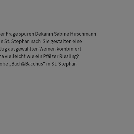
an
den
Menschen
im
ser Frage spüren Dekanin Sabine Hirschmann
Gepäck
 St. Stephan nach. Sie gestalten eine
–
ltig ausgewählten Weinen kombiniert
Interview
vielleicht wie ein Pfälzer Riesling?
mit
robe „Bach&Bacchus“ in St. Stephan.
Sabine
Strelov
zu
Abschied
und
Neubeginn