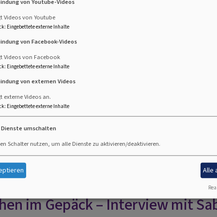
e eigentlich "zuhause" bedeutet. Was bedeutet es für euch? (
bindung von Youtube-Videos
gt Videos von Youtube
ck
:
Eingebettete externe Inhalte
bindung von Facebook-Videos
gt Videos von Facebook
ck
:
Eingebettete externe Inhalte
bindung von externen Videos
Externe Videos (Youtube) anzeigen?
t externe Videos an.
ck
:
Eingebettete externe Inhalte
Ja (einmalig)
e Dienste umschalten
Datenschutzeinstellungen verwalten
en Schalter nutzen, um alle Dienste zu aktivieren/deaktivieren.
eptieren
Alle
Real
hen im Gepäck – Interview mit Sab