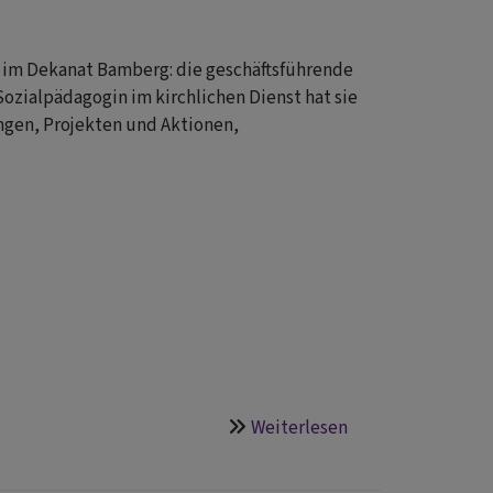
t im Dekanat Bamberg: die geschäftsführende
Sozialpädagogin im kirchlichen Dienst hat sie
ngen, Projekten und Aktionen,
Weiterlesen
über
Mit
Freude