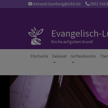
Direkt
dekanat.bamberg@elkb.de
0951 566
zum
Inhalt
Evangelisch-
Kirche auf gutem Grund
Startseite
Dekanat
Gottesdienste
The
Hauptnavigation