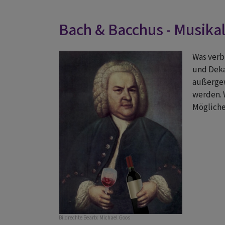
Bach & Bacchus - Musika
Was verb
und Deka
außergew
werden. 
Mögliche
Bildrechte
Bearb: Michael Goos