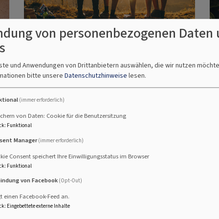
dung von personenbezogenen Daten 
s
nste und Anwendungen von Drittanbietern auswählen, die wir nutzen möcht
mationen bitte unsere
Datenschutzhinweise
lesen.
lles aus dem Dekanat B
ktional
(immer erforderlich)
chern von Daten: Cookie für die Benutzersitzung
ck
:
Funktional
sent Manager
(immer erforderlich)
ie Consent speichert Ihre Einwilligungsstatus im Browser
ck
:
Funktional
bindung von Facebook
(Opt-Out)
uhause
gt einen Facebook-Feed an.
ck
:
Eingebettete externe Inhalte