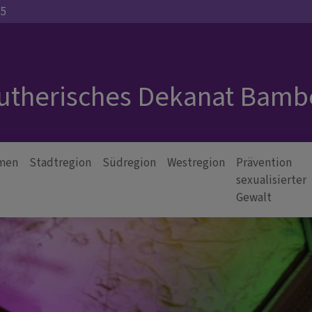
35
Lutherisches Dekanat Bamb
men
Stadtregion
Südregion
Westregion
Prävention
sexualisierter
Gewalt