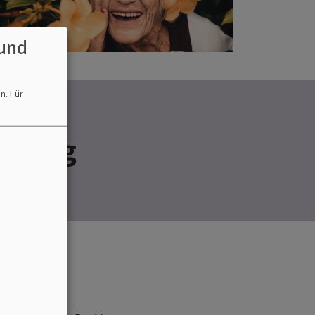
und
en.
Für
amberg