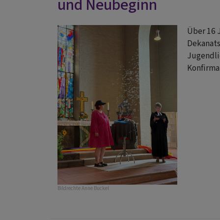
und Neubeginn
Über 16 
Dekanatsj
Jugendli
Konfirma
Bildrechte
Anne Buckel